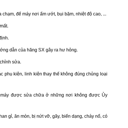
 chạm, để máy nơi ẩm ướt, bụi bặm, nhiệt độ cao, ...
mất.
định.
hướng dẫn của hãng SX gây ra hư hỏng.
 chỉnh sửa.
c phụ kiện, linh kiện thay thế không đúng chủng loại
ặc máy được sửa chữa ở những nơi không được Ủy
an gỉ, ăn mòn, bị nứt vỡ, gãy, biến dạng, cháy nổ, có