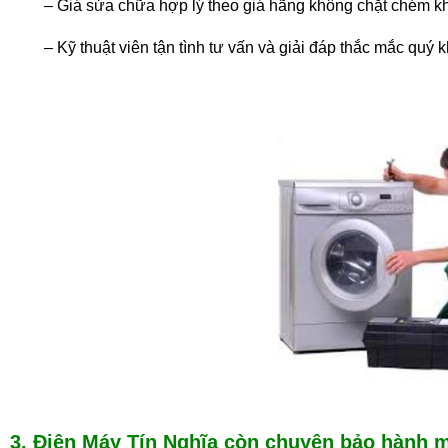
– Giá sửa chữa hợp lý theo giá hãng không chặt chém k
– Kỹ thuật viên tận tình tư vấn và giải đáp thắc mắc quý k
3. Điện Máy Tín Nghĩa còn chuyên bảo hành má