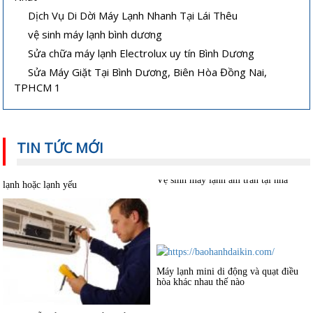
Dịch Vụ Di Dời Máy Lạnh Nhanh Tại Lái Thêu
vệ sinh máy lạnh bình dương
Sửa chữa máy lạnh Electrolux uy tín Bình Dương
Sửa Máy Giặt Tại Bình Dương, Biên Hòa Đồng Nai,
TPHCM 1
TIN TỨC MỚI
Cách sửa máy lạnh âm trần không
Vệ sinh máy lạnh âm trần tại nhà
lạnh hoặc lạnh yếu
Máy lạnh mini di động và quạt điều
hòa khác nhau thế nào
Hướng dẫn sử dụng và bảo quản
máy lạnh âm trần hiệu quả