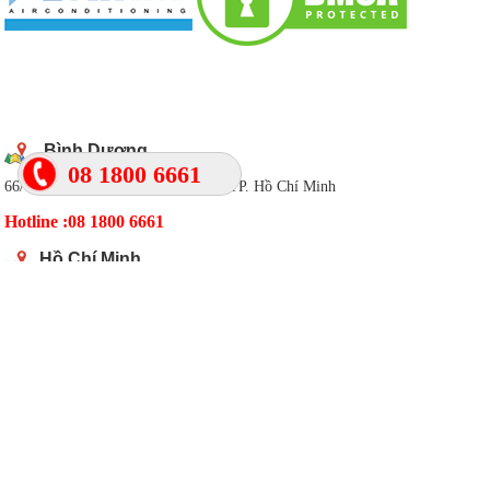
DANH SÁCH CHI NHÁNH
Bình Dương
08 1800 6661
66/6 Đông Nhì, Phường Lái Thiêu, TP. Hồ Chí Minh
Hotline :08 1800 6661
Hồ Chí Minh
270 Nguyễn Thị Minh Khai, Quận 3
Hotline : 08 1800 6661
Đồng Nai
89/6 Phạm Văn Thuận,Tp Biên Hòa, Đồng Nai
Hotline : 0984 198090
Hậu Giang