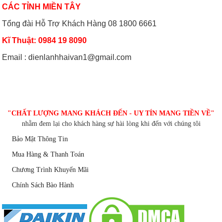
CÁC TỈNH MIỀN TÂY
Tổng đài Hỗ Trợ Khách Hàng 08 1800 6661
Có nên bật/tắt máy lạnh liên tục để
Hướng dẫn sử dụng điều hòa đúng
tiết kiệm điện?
cách mùa nóng cao điểma
Kĩ Thuật: 0984 19 8090
Email : dienlanhhaivan1@gmail.com
Nguyên nhân nào khiến điều hòa
Cách sử dụng thiết bị điện tiết kiệm
nhiệt độ không đủ mát?
nhất trong mùa hè
CHĂM SÓC KHÁCH HÀNG
"CHẤT LƯỢNG MANG KHÁCH ĐẾN - UY TÍN MANG TIỀN VỀ"
nhằm đem lại cho khách hàng sự hài lòng khi đến với chúng tôi
Bảo Mật Thông Tin
Mua Hàng & Thanh Toán
Chương Trình Khuyến Mãi
Chính Sách Bào Hành