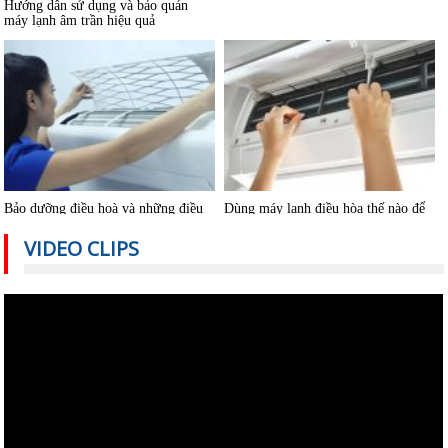
Bảo dưỡng điều hoà và những điều
Dùng máy lạnh điều hòa thế nào để
cần lưu ý
không hại sức khỏe
VIDEO CLIPS
Có nên bật/tắt máy lạnh liên tục để
Hướng dẫn sử dụng điều hòa đúng
tiết kiệm điện?
cách mùa nóng cao điểma