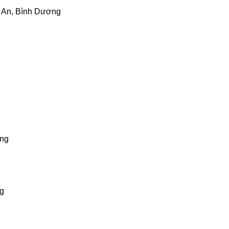
n An, Bình Dương
ơng
ng