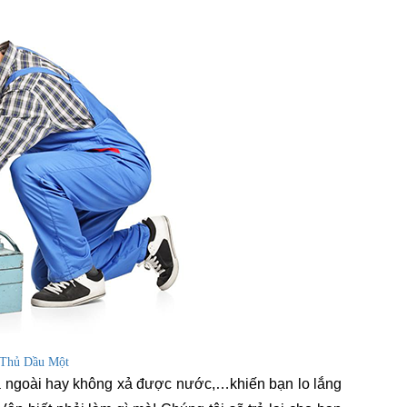
i Thủ Dầu Một
 ngoài hay không xả được nước,…khiến bạn lo lắng