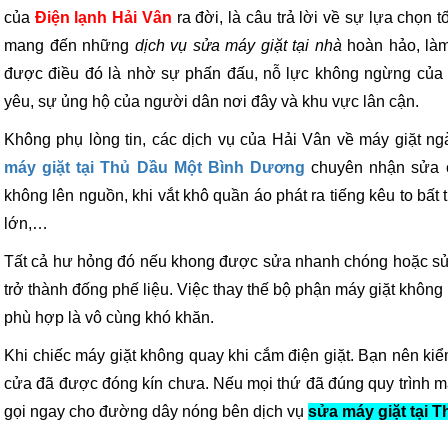
của
Điện lạnh Hải Vân
ra đời, là câu trả lời về sự lựa chọn 
mang đến những
dịch vụ sửa máy giặt tại nhà
hoàn hảo, làm
được điều đó là nhờ sự phấn đấu, nỗ lực không ngừng của t
yêu, sự ủng hộ của người dân nơi đây và khu vực lân cận.
Không phụ lòng tin, các dịch vụ của Hải Vân về máy giặt n
máy giặt tại Thủ Dầu Một Bình Dương
chuyên nhận sửa c
không lên nguồn, khi vắt khô quần áo phát ra tiếng kêu to bất
lớn,…
Tất cả hư hỏng đó nếu khong được sửa nhanh chóng hoặc sử
trở thành đống phế liệu. Việc thay thế bộ phận máy giặt không
phù hợp là vô cùng khó khăn.
Khi chiếc máy giặt không quay khi cắm điện giặt. Bạn nên kiể
cửa đã được đóng kín chưa. Nếu mọi thứ đã đúng quy trình m
gọi ngay cho đường dây nóng bên dịch vụ
sửa máy giặt tại 