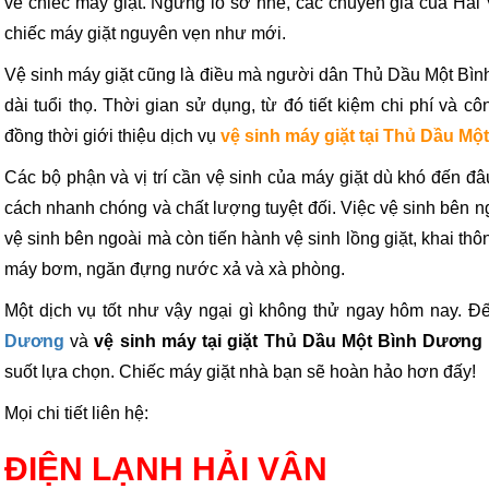
về chiếc máy giặt. Ngừng lo sơ nhé, các chuyên gia của Hải V
chiếc máy giặt nguyên vẹn như mới.
Vệ sinh máy giặt cũng là điều mà người dân Thủ Dầu Một Bình
dài tuổi thọ. Thời gian sử dụng, từ đó tiết kiệm chi phí và 
đồng thời giới thiệu dịch vụ
vệ sinh máy giặt tại Thủ Dầu M
Các bộ phận và vị trí cần vệ sinh của máy giặt dù khó đến đâ
cách nhanh chóng và chất lượng tuyệt đối. Việc vệ sinh bên n
vệ sinh bên ngoài mà còn tiến hành vệ sinh lồng giặt, khai thô
máy bơm, ngăn đựng nước xả và xà phòng.
Một dịch vụ tốt như vậy ngại gì không thử ngay hôm nay. Đ
Dương
và
vệ sinh máy tại giặt Thủ Dầu Một Bình Dương
suốt lựa chọn. Chiếc máy giặt nhà bạn sẽ hoàn hảo hơn đấy!
Mọi chi tiết liên hệ:
ĐIỆN LẠNH HẢI VÂN