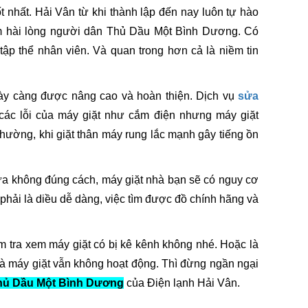
tốt nhất. Hải Vân từ khi thành lập đến nay luôn tự hào
 hài lòng người dân Thủ Dầu Một Bình Dương. Có
ập thể nhân viên. Và quan trong hơn cả là niềm tin
gày càng được nâng cao và hoàn thiện. Dịch vụ
sửa
ác lỗi của máy giặt như cắm điện nhưng máy giặt
 thường, khi giặt thân máy rung lắc mạnh gây tiếng ồn
a không đúng cách, máy giặt nhà bạn sẽ có nguy cơ
 phải là diều dễ dàng, việc tìm được đồ chính hãng và
m tra xem máy giặt có bị kê kênh không nhé. Hoặc là
à máy giặt vẫn không hoạt động. Thì đừng ngần ngại
Thủ Dầu Một Bình Dương
của Điện lạnh Hải Vân.