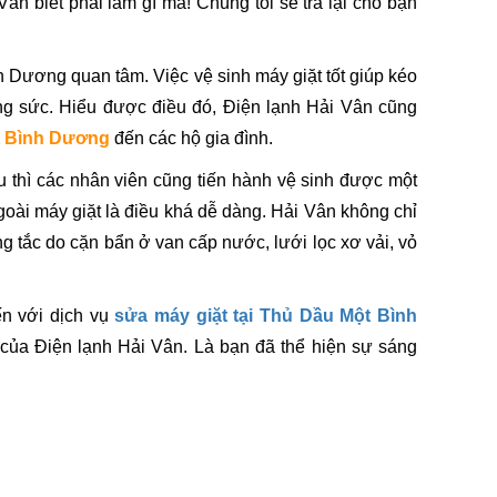
ân biết phải làm gì mà! Chúng tôi sẽ trả lại cho bạn
 Dương quan tâm. Việc vệ sinh máy giặt tốt giúp kéo
công sức. Hiểu được điều đó, Điện lạnh Hải Vân cũng
ột Bình Dương
đến các hộ gia đình.
u thì các nhân viên cũng tiến hành vệ sinh được một
goài máy giặt là điều khá dễ dàng. Hải Vân không chỉ
ng tắc do cặn bẩn ở van cấp nước, lưới lọc xơ vải, vỏ
ến với dịch vụ
sửa máy giặt tại Thủ Dầu Một Bình
của Điện lạnh Hải Vân. Là bạn đã thể hiện sự sáng