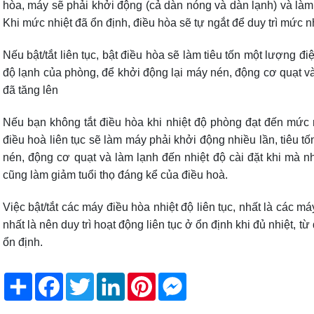
hòa, máy sẽ phải khởi động (cả dàn nóng và dàn lạnh) và làm 
Khi mức nhiệt đã ổn định, điều hòa sẽ tự ngắt để duy trì mức nh
Nếu bật/tắt liên tục, bật điều hòa sẽ làm tiêu tốn một lượng 
độ lạnh của phòng, để khởi động lại máy nén, động cơ quạt và
đã tăng lên
Nếu bạn không tắt điều hòa khi nhiệt độ phòng đạt đến mức nh
điều hoà liên tục sẽ làm máy phải khởi động nhiều lần, tiêu 
nén, động cơ quạt và làm lạnh đến nhiệt độ cài đặt khi mà nhi
cũng làm giảm tuổi thọ đáng kể của điều hoà.
Việc bật/tắt các máy điều hòa nhiệt độ liên tục, nhất là các m
nhất là nên duy trì hoạt động liên tục ở ổn định khi đủ nhiệt, từ 
ổn định.
Share
Facebook
Twitter
LinkedIn
Pinterest
Messenger