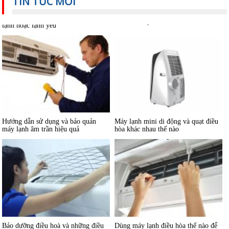
TIN TỨC MỚI
Vệ sinh máy lạnh âm trần tại nhà
lạnh hoặc lạnh yếu
Hướng dẫn sử dụng và bảo quản
Máy lạnh mini di động và quạt điều
máy lạnh âm trần hiệu quả
hòa khác nhau thế nào
Bảo dưỡng điều hoà và những điều
Dùng máy lạnh điều hòa thế nào để
cần lưu ý
không hại sức khỏe