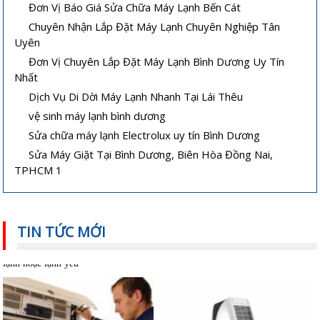
Đơn Vị Báo Giá Sửa Chữa Máy Lạnh Bến Cát
Chuyên Nhận Lắp Đặt Máy Lạnh Chuyên Nghiệp Tân
Uyên
Đơn Vị Chuyên Lắp Đặt Máy Lạnh Bình Dương Uy Tín
Nhất
Dịch Vụ Di Dời Máy Lạnh Nhanh Tại Lái Thêu
vệ sinh máy lạnh bình dương
Sửa chữa máy lạnh Electrolux uy tín Bình Dương
Sửa Máy Giặt Tại Bình Dương, Biên Hòa Đồng Nai,
TPHCM 1
TIN TỨC MỚI
Cách sửa máy lạnh âm trần không
Vệ sinh máy lạnh âm trần tại nhà
lạnh hoặc lạnh yếu