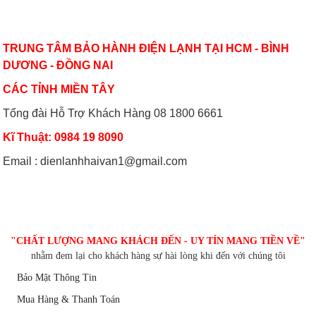
VỀ CHÚNG TÔI
TRUNG TÂM BẢO HÀNH ĐIỆN LẠNH TẠI HCM - BÌNH
Bảo dưỡng điều hoà và những điều
Dùng máy lạnh điều hòa thế nào để
cần lưu ý
không hại sức khỏe
DƯƠNG - ĐỒNG NAI
CÁC TỈNH MIỀN TÂY
Tổng đài Hỗ Trợ Khách Hàng 08 1800 6661
Có nên bật/tắt máy lạnh liên tục để
Hướng dẫn sử dụng điều hòa đúng
tiết kiệm điện?
cách mùa nóng cao điểma
Kĩ Thuật: 0984 19 8090
Email : dienlanhhaivan1@gmail.com
Nguyên nhân nào khiến điều hòa
Cách sử dụng thiết bị điện tiết kiệm
nhiệt độ không đủ mát?
nhất trong mùa hè
CHĂM SÓC KHÁCH HÀNG
"CHẤT LƯỢNG MANG KHÁCH ĐẾN - UY TÍN MANG TIỀN VỀ"
nhằm đem lại cho khách hàng sự hài lòng khi đến với chúng tôi
Bảo Mật Thông Tin
Mua Hàng & Thanh Toán