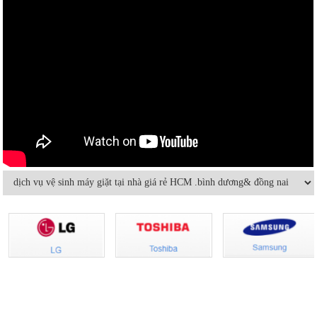
Có nên bật/tắt máy lạnh liên tục để
Hướng dẫn sử dụng điều hòa đúng
tiết kiệm điện?
cách mùa nóng cao điểma
Nguyên nhân nào khiến điều hòa
Cách sử dụng thiết bị điện tiết kiệm
nhiệt độ không đủ mát?
nhất trong mùa hè
Vệ sinh máy lạnh âm trần tại nhà
Cách sửa máy lạnh âm trần không
lạnh hoặc lạnh yếu
Hướng dẫn sử dụng và bảo quản
Máy lạnh mini di động và quạt điều
máy lạnh âm trần hiệu quả
hòa khác nhau thế nào