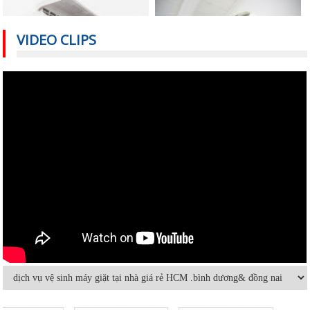
VIDEO CLIPS
Nguyên nhân nào khiến điều hòa
Cách sử dụng thiết bị điện tiết kiệm
nhiệt độ không đủ mát?
nhất trong mùa hè
Vệ sinh máy lạnh âm trần tại nhà
Cách sửa máy lạnh âm trần không
lạnh hoặc lạnh yếu
Hướng dẫn sử dụng và bảo quản
Máy lạnh mini di động và quạt điều
máy lạnh âm trần hiệu quả
hòa khác nhau thế nào
Bảo dưỡng điều hoà và những điều
Dùng máy lạnh điều hòa thế nào để
cần lưu ý
không hại sức khỏe