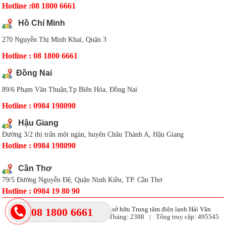
Hotline :08 1800 6661
Hồ Chí Minh
270 Nguyễn Thị Minh Khai, Quận 3
Hotline : 08 1800 6661
Đồng Nai
89/6 Phạm Văn Thuận,Tp Biên Hòa, Đồng Nai
Hotline : 0984 198090
Hậu Giang
Đường 3/2 thị trấn một ngàn, huyên Châu Thành A, Hậu Giang
Hotline : 0984 198090
Cần Thơ
79/5 Đường Nguyễn Đệ, Quận Ninh Kiều, TP. Cần Thơ
Hotline : 0984 19 80 90
Coppyright 2017 bản quyền thuộc sở hữu Trung tâm điện lạnh Hải Vân
08 1800 6661
Đang Online:
3
|
Tuần:
1744
|
Tháng:
2388
|
Tổng truy cập:
495545