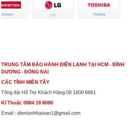
Có nên bật/tắt máy lạnh liên tục để
Hướng dẫn sử dụng điều hòa đúng
tiết kiệm điện?
cách mùa nóng cao điểma
Nguyên nhân nào khiến điều hòa
Cách sử dụng thiết bị điện tiết kiệm
VỀ CHÚNG TÔI
nhiệt độ không đủ mát?
nhất trong mùa hè
TRUNG TÂM BẢO HÀNH ĐIỆN LẠNH TẠI HCM - BÌNH
DƯƠNG - ĐỒNG NAI
CÁC TỈNH MIỀN TÂY
Tổng đài Hỗ Trợ Khách Hàng 08 1800 6661
Kĩ Thuật: 0984 19 8090
Email : dienlanhhaivan1@gmail.com
CHĂM SÓC KHÁCH HÀNG