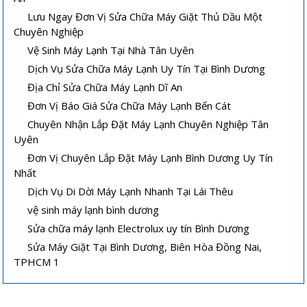
Lưu Ngay Đơn Vị Sửa Chữa Máy Giặt Thủ Dầu Một
Chuyên Nghiệp
Vệ Sinh Máy Lạnh Tại Nhà Tân Uyên
Dịch Vụ Sửa Chữa Máy Lạnh Uy Tín Tại Bình Dương
Địa Chỉ Sửa Chữa Máy Lạnh Dĩ An
Đơn Vị Báo Giá Sửa Chữa Máy Lạnh Bến Cát
Chuyên Nhận Lắp Đặt Máy Lạnh Chuyên Nghiệp Tân
Uyên
Vệ sinh máy lạnh âm trần tại nhà
Cách sửa máy lạnh âm trần không
Đơn Vị Chuyên Lắp Đặt Máy Lạnh Bình Dương Uy Tín
lạnh hoặc lạnh yếu
Nhất
Dịch Vụ Di Dời Máy Lạnh Nhanh Tại Lái Thêu
vệ sinh máy lạnh bình dương
Sửa chữa máy lạnh Electrolux uy tín Bình Dương
Sửa Máy Giặt Tại Bình Dương, Biên Hòa Đồng Nai,
TPHCM 1
Hướng dẫn sử dụng và bảo quản
Máy lạnh mini di động và quạt điều
máy lạnh âm trần hiệu quả
hòa khác nhau thế nào