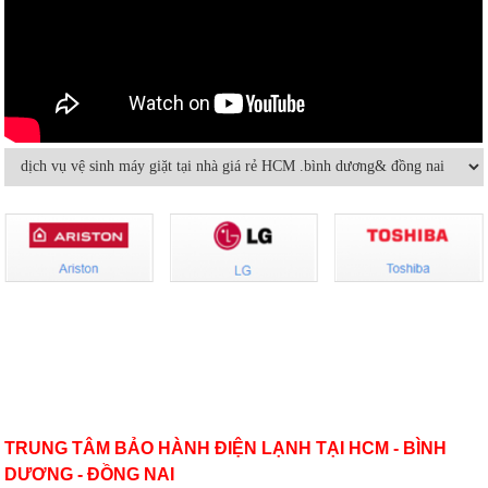
Cách sửa máy lạnh âm trần không
lạnh hoặc lạnh yếu
Hướng dẫn sử dụng và bảo quản
Máy lạnh mini di động và quạt điều
máy lạnh âm trần hiệu quả
hòa khác nhau thế nào
Bảo dưỡng điều hoà và những điều
Dùng máy lạnh điều hòa thế nào để
cần lưu ý
không hại sức khỏe
Có nên bật/tắt máy lạnh liên tục để
Hướng dẫn sử dụng điều hòa đúng
tiết kiệm điện?
cách mùa nóng cao điểma
VỀ CHÚNG TÔI
Nguyên nhân nào khiến điều hòa
Cách sử dụng thiết bị điện tiết kiệm
nhiệt độ không đủ mát?
nhất trong mùa hè
TRUNG TÂM BẢO HÀNH ĐIỆN LẠNH TẠI HCM - BÌNH
DƯƠNG - ĐỒNG NAI