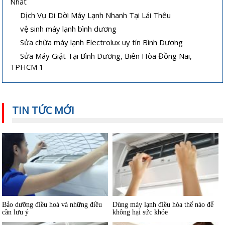
Nhất
lạnh hoặc lạnh yếu
Dịch Vụ Di Dời Máy Lạnh Nhanh Tại Lái Thêu
vệ sinh máy lạnh bình dương
Sửa chữa máy lạnh Electrolux uy tín Bình Dương
Sửa Máy Giặt Tại Bình Dương, Biên Hòa Đồng Nai,
TPHCM 1
Hướng dẫn sử dụng và bảo quản
Máy lạnh mini di động và quạt điều
máy lạnh âm trần hiệu quả
hòa khác nhau thế nào
TIN TỨC MỚI
Bảo dưỡng điều hoà và những điều
Dùng máy lạnh điều hòa thế nào để
cần lưu ý
không hại sức khỏe