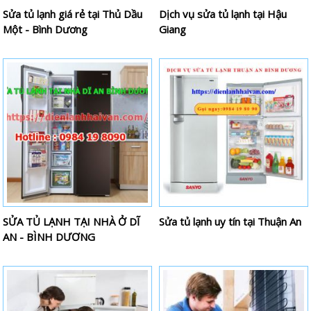
Sửa tủ lạnh giá rẻ tại Thủ Dầu
Dịch vụ sửa tủ lạnh tại Hậu
Một - Bình Dương
Giang
SỬA TỦ LẠNH TẠI NHÀ Ở DĨ
Sửa tủ lạnh uy tín tại Thuận An
AN - BÌNH DƯƠNG