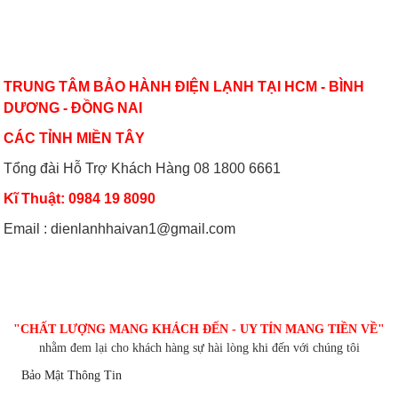
Hướng dẫn sử dụng và bảo quản
Máy lạnh mini di động và quạt điều
máy lạnh âm trần hiệu quả
hòa khác nhau thế nào
VỀ CHÚNG TÔI
TRUNG TÂM BẢO HÀNH ĐIỆN LẠNH TẠI HCM - BÌNH
Bảo dưỡng điều hoà và những điều
Dùng máy lạnh điều hòa thế nào để
cần lưu ý
không hại sức khỏe
DƯƠNG - ĐỒNG NAI
CÁC TỈNH MIỀN TÂY
Tổng đài Hỗ Trợ Khách Hàng 08 1800 6661
Có nên bật/tắt máy lạnh liên tục để
Hướng dẫn sử dụng điều hòa đúng
tiết kiệm điện?
cách mùa nóng cao điểma
Kĩ Thuật: 0984 19 8090
Email : dienlanhhaivan1@gmail.com
Nguyên nhân nào khiến điều hòa
Cách sử dụng thiết bị điện tiết kiệm
nhiệt độ không đủ mát?
nhất trong mùa hè
CHĂM SÓC KHÁCH HÀNG
"CHẤT LƯỢNG MANG KHÁCH ĐẾN - UY TÍN MANG TIỀN VỀ"
nhằm đem lại cho khách hàng sự hài lòng khi đến với chúng tôi
Bảo Mật Thông Tin