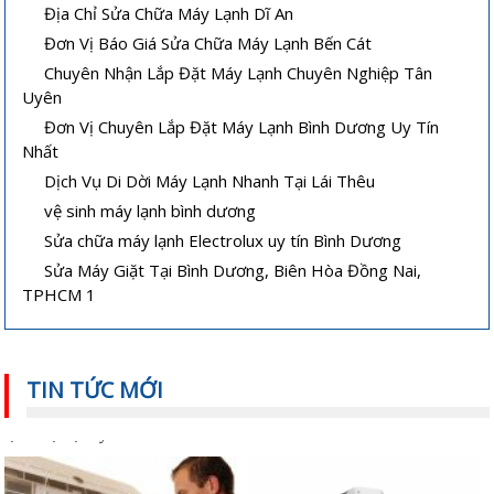
Địa Chỉ Sửa Chữa Máy Lạnh Dĩ An
Đơn Vị Báo Giá Sửa Chữa Máy Lạnh Bến Cát
Chuyên Nhận Lắp Đặt Máy Lạnh Chuyên Nghiệp Tân
Uyên
Đơn Vị Chuyên Lắp Đặt Máy Lạnh Bình Dương Uy Tín
Nhất
Dịch Vụ Di Dời Máy Lạnh Nhanh Tại Lái Thêu
vệ sinh máy lạnh bình dương
Sửa chữa máy lạnh Electrolux uy tín Bình Dương
Sửa Máy Giặt Tại Bình Dương, Biên Hòa Đồng Nai,
TPHCM 1
TIN TỨC MỚI
Cách sửa máy lạnh âm trần không
Vệ sinh máy lạnh âm trần tại nhà
lạnh hoặc lạnh yếu