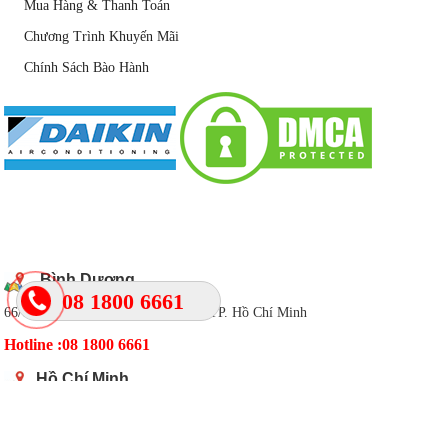
Mua Hàng & Thanh Toán
Chương Trình Khuyến Mãi
Chính Sách Bào Hành
DANH SÁCH CHI NHÁNH
Bình Dương
08 1800 6661
66/6 Đông Nhì, Phường Lái Thiêu, TP. Hồ Chí Minh
Hotline :08 1800 6661
Hồ Chí Minh
270 Nguyễn Thị Minh Khai, Quận 3
Hotline : 08 1800 6661