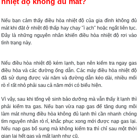
nhiệt độ không đủ mát?
Nếu bạn cảm thấy điều hòa nhiệt độ của gia đình không đủ
mát khi đặt ở nhiệt độ thấp hay chạy "ì ạch" hoặc ngắt liên tục.
Đây là những nguyên nhân khiến điều hòa nhiệt độ rơi vào
tình trạng này.
Nếu điều hòa nhiệt độ kém lạnh, bạn nên kiểm tra ngay gas
điều hòa và các đường ống dẫn. Các máy điều hòa nhiệt độ
đã sử dụng được vài năm và đường dẫn kéo dài, nhiều mối
rò rỉ rất nhỏ phải sau cả năm mới có biểu hiện.
Vì vậy, sau khi tổng vệ sinh bảo dưỡng mà vẫn thấy ít lạnh thì
phải kiểm tra gas. Nếu bạn vừa nạp gas để tăng dung môi
làm mát nhưng điều hòa không đủ lạnh thì cần nhanh chóng
tìm nguyên nhân rò rỉ, khắc phục xong mới được nạp gas lại.
Nếu nạp gas bổ sung mà không kiểm tra thì chỉ sau một thời
gian lại hết gas và mất lạnh như cũ.